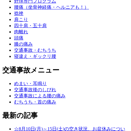
野球専門プログラム
腰痛（坐骨神経痛・ヘルニアも！）
捻挫
肩こり
四十肩・五十肩
肉離れ
頭痛
膝の痛み
交通事故・むちうち
寝違え・ギックリ腰
交通事故メニュー
めまい・耳鳴り
交通事故後のしびれ
交通事故による腰の痛み
むちうち・首の痛み
最新の記事
☆8月10日(月)～15日(土)の空き状況、お盆休みについ