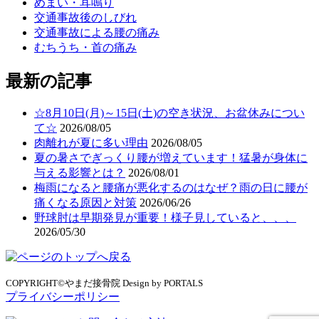
めまい・耳鳴り
交通事故後のしびれ
交通事故による腰の痛み
むちうち・首の痛み
最新の記事
☆8月10日(月)～15日(土)の空き状況、お盆休みについ
て☆
2026/08/05
肉離れが夏に多い理由
2026/08/05
夏の暑さでぎっくり腰が増えています！猛暑が身体に
与える影響とは？
2026/08/01
梅雨になると腰痛が悪化するのはなぜ？雨の日に腰が
痛くなる原因と対策
2026/06/26
野球肘は早期発見が重要！様子見していると、、、
2026/05/30
COPYRIGHT©やまだ接骨院 Design by PORTALS
プライバシーポリシー