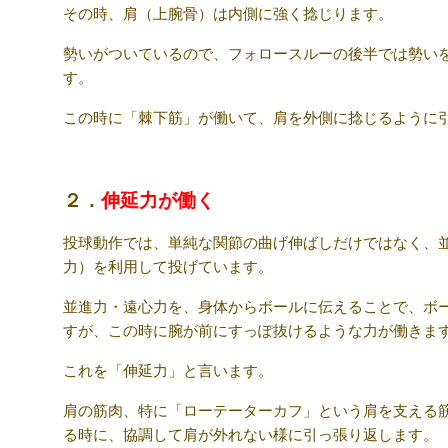
その時、肩（上腕骨）は内側に強く捻じります。
勢いがついているので、フォロースルーの後半では勢い
す。
この時に「棘下筋」が働いて、肩を外側に捻じるように
２．
伸延力が働く
投球動作では、単純な関節の曲げ伸ばしだけではなく、
力）を利用して投げています。
並進力・遠心力を、身体からボールに伝えることで、ボ
すが、この時に腕が前にすっぽ抜けるような力が働きま
これを「伸延力」と言います。
肩の筋肉、特に「ローテーターカフ」という肩を支える
る時に、協調して肩が外れない様に引っ張り返します。