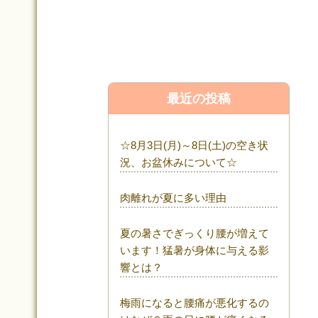
最近の投稿
☆8月3日(月)～8日(土)の空き状
況、お盆休みについて☆
肉離れが夏に多い理由
夏の暑さでぎっくり腰が増えて
います！猛暑が身体に与える影
響とは？
梅雨になると腰痛が悪化するの