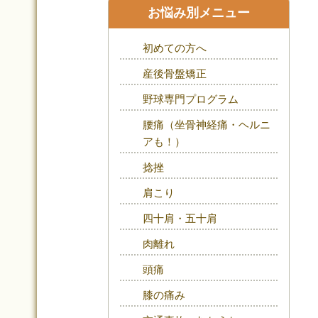
お悩み別メニュー
初めての方へ
産後骨盤矯正
野球専門プログラム
腰痛（坐骨神経痛・ヘルニ
アも！）
捻挫
肩こり
四十肩・五十肩
肉離れ
頭痛
膝の痛み