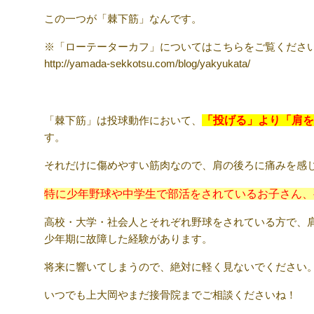
この一つが「棘下筋」なんです。
※「ローテーターカフ」についてはこちらをご覧ください
http://yamada-sekkotsu.com/blog/yakyukata/
「棘下筋」は投球動作において、
「投げる」より「肩を
す。
それだけに傷めやすい筋肉なので、肩の後ろに痛みを感
特に少年野球や中学生で部活をされているお子さん、
高校・大学・社会人とそれぞれ野球をされている方で、
少年期に故障した経験があります。
将来に響いてしまうので、絶対に軽く見ないでください
いつでも上大岡やまだ接骨院までご相談くださいね！