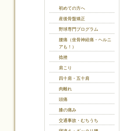
初めての方へ
産後骨盤矯正
野球専門プログラム
腰痛（坐骨神経痛・ヘルニ
アも！）
捻挫
肩こり
四十肩・五十肩
肉離れ
頭痛
膝の痛み
交通事故・むちうち
寝違え・ギックリ腰