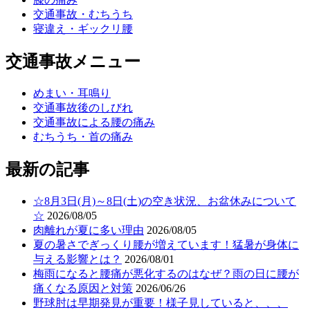
交通事故・むちうち
寝違え・ギックリ腰
交通事故メニュー
めまい・耳鳴り
交通事故後のしびれ
交通事故による腰の痛み
むちうち・首の痛み
最新の記事
☆8月3日(月)～8日(土)の空き状況、お盆休みについて
☆
2026/08/05
肉離れが夏に多い理由
2026/08/05
夏の暑さでぎっくり腰が増えています！猛暑が身体に
与える影響とは？
2026/08/01
梅雨になると腰痛が悪化するのはなぜ？雨の日に腰が
痛くなる原因と対策
2026/06/26
野球肘は早期発見が重要！様子見していると、、、