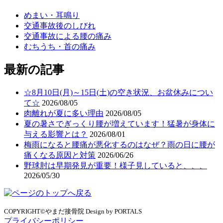
めまい・耳鳴り
交通事故後のしびれ
交通事故による腰の痛み
むちうち・首の痛み
最新の記事
☆8月10日(月)～15日(土)の空き状況、お盆休みについ
て☆
2026/08/05
肉離れが夏に多い理由
2026/08/05
夏の暑さでぎっくり腰が増えています！猛暑が身体に
与える影響とは？
2026/08/01
梅雨になると腰痛が悪化するのはなぜ？雨の日に腰が
痛くなる原因と対策
2026/06/26
野球肘は早期発見が重要！様子見していると、、、
2026/05/30
COPYRIGHT©やまだ接骨院 Design by PORTALS
プライバシーポリシー