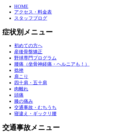
HOME
アクセス・料金表
スタッフブログ
症状別メニュー
初めての方へ
産後骨盤矯正
野球専門プログラム
腰痛（坐骨神経痛・ヘルニアも！）
捻挫
肩こり
四十肩・五十肩
肉離れ
頭痛
膝の痛み
交通事故・むちうち
寝違え・ギックリ腰
交通事故メニュー