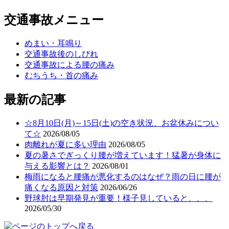
交通事故メニュー
めまい・耳鳴り
交通事故後のしびれ
交通事故による腰の痛み
むちうち・首の痛み
最新の記事
☆8月10日(月)～15日(土)の空き状況、お盆休みについ
て☆
2026/08/05
肉離れが夏に多い理由
2026/08/05
夏の暑さでぎっくり腰が増えています！猛暑が身体に
与える影響とは？
2026/08/01
梅雨になると腰痛が悪化するのはなぜ？雨の日に腰が
痛くなる原因と対策
2026/06/26
野球肘は早期発見が重要！様子見していると、、、
2026/05/30