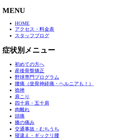
MENU
HOME
アクセス・料金表
スタッフブログ
症状別メニュー
初めての方へ
産後骨盤矯正
野球専門プログラム
腰痛（坐骨神経痛・ヘルニアも！）
捻挫
肩こり
四十肩・五十肩
肉離れ
頭痛
膝の痛み
交通事故・むちうち
寝違え・ギックリ腰